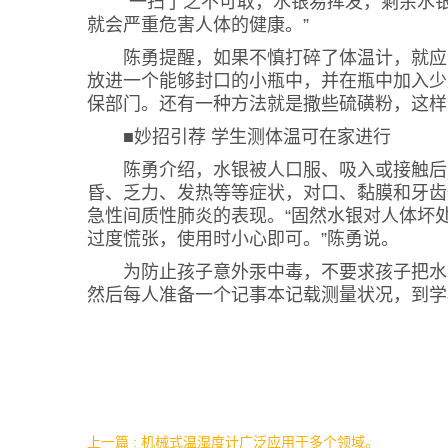
“一扫了之不可取，水银易挥发，剩余水银同
就会严重危害人体的健康。”
陈勇提醒，如果不慎打碎了体温计，就应该
放进一个能够封口的小瓶中，并在瓶中加入少
保部门。还有一种方法就是撒些硫磺粉，这样
■妙招引荐 学生测体温可在家进行
陈勇介绍，水银被人口服、吸入或接触后可
昏、乏力、发热等等症状，对口、黏膜和牙齿
急性间质性肺炎的表现。“固然水银对人体坏
过度慌张，使用时小心即可。”陈勇说。
为防止孩子意外汞中毒，不要求孩子把水银
然后每人准备一个记事本记载测量状况，到学
上一篇 : 机械式温湿度计广泛应用于多个领域。