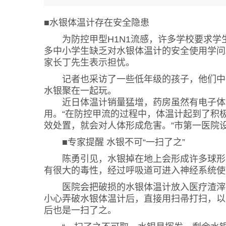
■水银体温计存在安全隐患
为防控甲型H1N1流感，许多学校要求学
多中小学生缺乏对水银体温计的安全使用学问
家长丁先生表示担忧。
记者也采访了一些低年级的孩子，他们中确
水银聚在一起玩。
近日体温计销量猛增，药房虽然有电子体温
用。“在防控甲流的过程中，体温计起到了积
效处置，就会对人体形成危害。”市第一医院
■专家提醒 水银不可“一扫了之”
陈勇引见，水银掉在地上会形成许多球形液
有很大的毒性，经过呼吸道可进入神经系统使
医院会把破损的水银体温计放入医疗渣滓专
小心弄破水银体温计后，直接用扫帚打扫，以
后也是一扫了之。