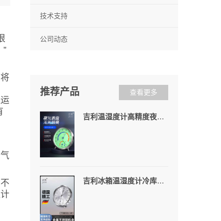
技术支持
很
公司动态
”
，将
推荐产品
查看更多
遍运
有
吉利温湿度计高精度夜光家用室内外壁挂温湿度计工业婴儿房机械式
蒸气
吉利冰箱温湿度计冷库冰柜阴凉柜专用家用冰箱冷链车药店医院
民不
温计