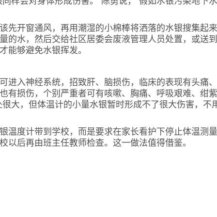
样会对身体形成伤害。”陈勇说，“假如水银污染地下
先开窗通风，再用潮湿的小棉棒将洒落的水银搜集起
量的水，然后交给社区居委会废液管理人员处置，或送
才能够避免水银挥发。
进入神经系统，招致肝、脑损伤，临床的表现有头痛
也有损伤，个别严重者可有咳嗽、胸痛、呼吸艰难、绀
处很大，但体温计的小量水银暂时形成不了很大伤害，不
温度计带到学校，而是要求在家长看护下停止体温测
校以后再由班主任教师检查。这一做法值得借鉴。