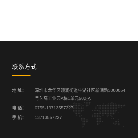
联系方式
地 址：
深圳市龙华区观澜街道牛湖社区新湖路3000054
号艺高工业园A栋1单元502-A
电 话：
0755-13713557227
手 机：
13713557227