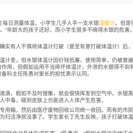
生每日测量体温，小学生几乎人手一支水银
温度计
。
但是
。“年龄大的孩子还好，而小学生很多不晓得水银的危害。
实有人不慎将体温计打破（甚至有意打破体温计）后
计卖，但水银体温计因价钱低廉、使用简单，仍被普
极作用，但假如运用不当摔坏体温计，外泄的水银得不到
设备科主任陈勇对家长的担忧表示认同。
滴，假如不及时搜集，就会很快挥发到空气中。水银
人中毒，碰到皮肤上也能进入人体产生危害。
用箱，然后由医疗废物回收公司统一收回。而有的市
为扫洁净就没事了。学生家长丁先生反映，孩子打破体