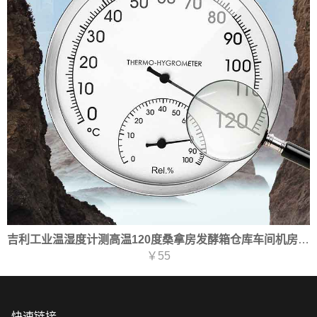
吉利工业温湿度计测高温120度桑拿房发酵箱仓库车间机房壁挂湿度计JL127高温版
￥55
快速链接