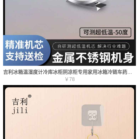
吉利冰箱温湿度计冷库冰柜阴凉柜专用家用冰箱冷链车药店医院
￥78