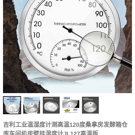
吉利工业温湿度计测高温120度桑拿房发酵箱仓
库车间机房壁挂湿度计JL127高温版