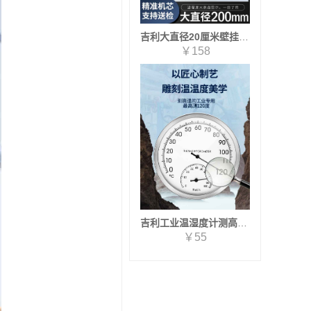
吉利大直径20厘米壁挂温湿度计仓库机房车间大棚高精度机械式干湿计
￥158
吉利工业温湿度计测高温120度桑拿房发酵箱仓库车间机房壁挂湿度计JL127高温版
￥55