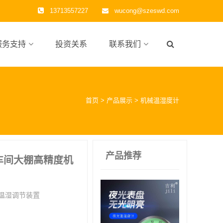
13713557227
wucong@szeswd.com
服务支持
投资关系
联系我们
首页
>
产品展示
>
机械温湿度计
产品推荐
车间大棚高精度机
有温湿调节装置