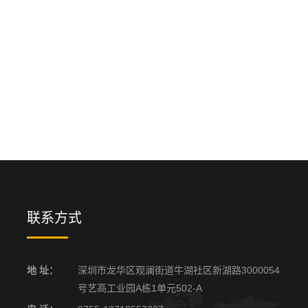
联系方式
地 址：
深圳市龙华区观澜街道牛湖社区新湖路3000054
号艺高工业园A栋1单元502-A