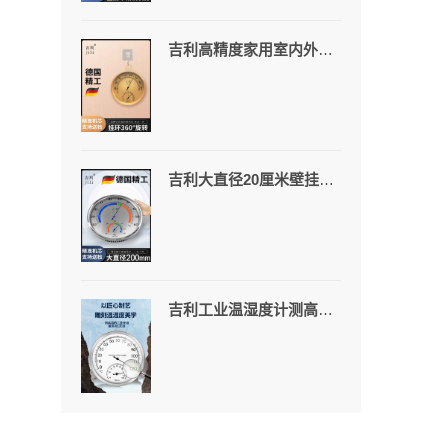
吉利高精度家用室内外温湿度计壁挂式铝合金机身机械式仓库专用
吉利大直径20厘米壁挂温湿度计仓库机房车间大棚高精度机械式干湿计
吉利工业温湿度计测高温120度桑拿房发酵箱仓库车间机房壁挂湿度计JL127高温版