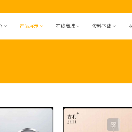
心
产品展示
在线商城
资料下载