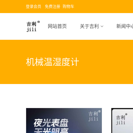
登录会员
免费注册
购物车
网站首页
关于吉利
新闻中
机械温湿度计